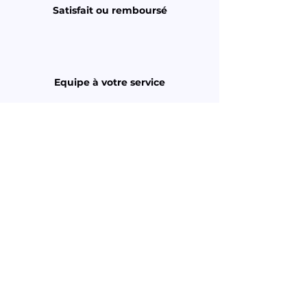
Satisfait ou remboursé
Equipe à votre service
Laboratoire français
Nos produits ne sont pas destinés à
diagnostiquer, guérir ou prévenir une
quelconque maladie.
A PROPOS
Notre histoire