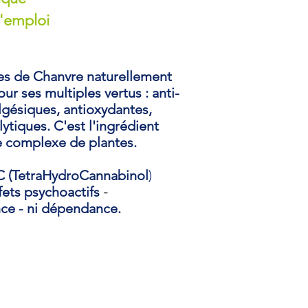
l'emploi
les de Chanvre naturellement
r ses multiples vertus : anti-
lgésiques, antioxydantes,
ytiques. C'est l'ingrédient
e complexe de plantes.
HC (TetraHydroCannabinol
)
fets psychoactifs
-
ce - ni dépendance.
EIL DES TROPIQUES vous fera
t les saveurs fruitées des îles
 de la passion et de la mangue.