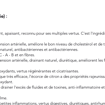
e) :
, apaisant, reconnu pour ses multiples vertus. C'est l'ingrédi
nsion artérielle, améliore le bon niveau de cholestérol et de t
naturel, antibactériennes et antibactériennes.
 - A - B et en fibres.
ension artérielle, drainant naturel, diurétique, améliorent les 
oxydants, vertus régénérantes et cicatrisantes.
ue très efficace, l'écorce de citron a des propriétés rajeuniss
oxydant.
drainer l'excès de fluides et de toxines, anti-inflammatoire et
alme.
petites inflammations, vertus digestives, diurétiques, antirhu