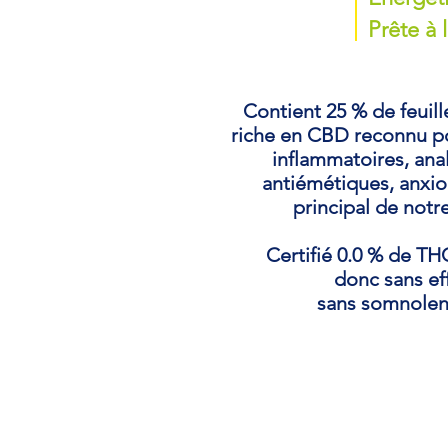
Prête à 
Contient 25 % de feuil
riche en CBD reconnu pou
inflammatoires, ana
antiémétiques, anxiol
principal de notr
Certifié 0.0 % de T
donc sans ef
sans somnolen
L'infusion chanvre SOL
voyager en vous rappelan
avec de la coco, du fruit