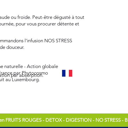
de ou froide. Peut-être dégusté à tout
urnée, pour vous procurer détente et
commandons l'infusion NOS STRESS
de douceur.
e naturelle - Action globale
France par Phytocosmo
ation par absorption.
uit au Luxembourg.
si en FRUITS ROUGES - DETOX - DIGESTION - NO STRESS -