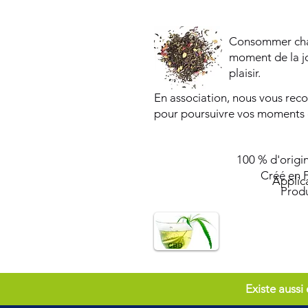
Consommer chau
moment de la jo
plaisir.
En association, nous vous re
pour poursuivre vos moments 
100 % d'origin
Créé en 
Applic
Prod
Existe aus