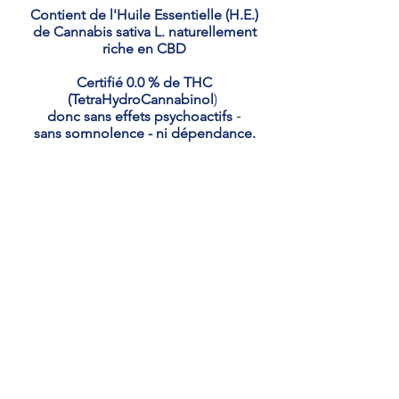
Contient de l'Huile Essentielle (H.E.)
de Cannabis sativa L. naturellement
riche en CBD
Certifié 0.0 % de THC
(TetraHydroCannabinol
)
donc sans effets psychoactifs
-
sans somnolence - ni dépendance.
Gel riche en actifs végétaux,
notamment les huiles de Menthe
poivrée, Romarin cinéole et
Thym thyméol biologiques et
actifs rafraîchissants d'origine
naturelle.
Par un froid immédiat et
durable, soulage vos zones
sensibles :
cou, dos, épaules,
bras, poignets, mains, hanches,
cuisse
s, genoux, mollets,
chevilles, pieds...