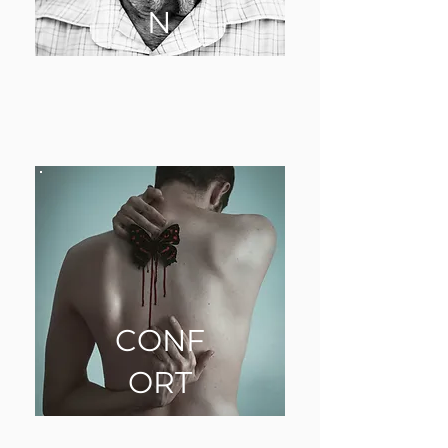
N
CONF
ORT