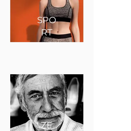
SPO
RT
ZE