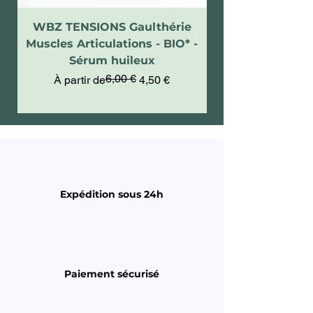
WBZ TENSIONS Gaulthérie
WBZ CRYO - Gel e
Muscles Articulations - BIO* -
Effort Musculair
Sérum huileux
6,00 €
Prix original
Prix promotionnel
À partir de
4,50 €
Expédition sous 24h
Paiement sécurisé