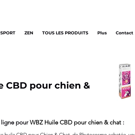
de CBD à spectre large ou broad spectrum les :
SPORT
ZEN
TOUS LES PRODUITS
Plus
Contact
e CBD pour chien &
 ligne p
our
W
BZ Huile CBD pour chien & chat
:
re huile CBD pour Chien & Chat de Phytocosmo achetée, veuill