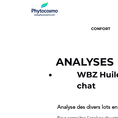
Vous avez 3 choix d'huile 
CONFORT
ANALYSES
W
BZ Huil
chat
Analyse des divers lots en
Pour connaître l'analyse de vot