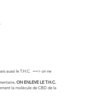
.
ais aussi le T.H.C. ==> on ne
mentaire,
ON ENLEVE LE T.H.C.
quement la molécule de CBD de la