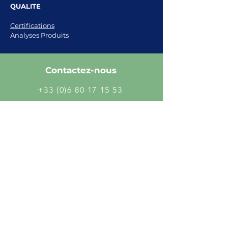
QUALITE
Certifications
Analyses Produits
Contactez-nous
+33 (0)6 80 17 15 53
contact@phytocosmo.com
Phytocosmo®
360 Chemin de la Barrade
84350 Courthézon
Vaucluse - France
Devenir revendeur
Vous souhaitez devenir revendeur ?
Vous souhaitez mettre en avant nos