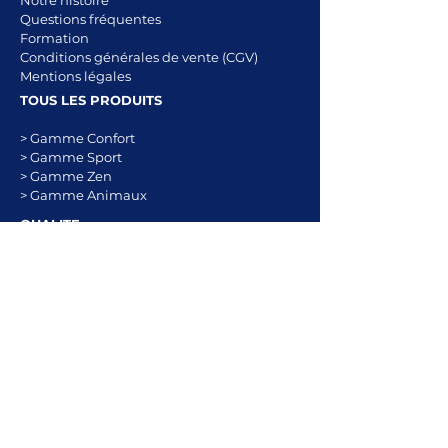
Notre histoire
Questions fréquentes
Formation
Conditions générales de vente (CGV)
Mentions légales
TOUS LES PRODUITS
> Gamme Confort
> Gamme Sport
> Gamme Zen
> Gamme Animaux
QUALITE
Certifications
Analyses Produits
Contactez-nous
+33 (0)6 80 17 15 53
contact@phytocosmo.com