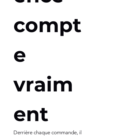
compt
e 
vraim
ent
Derrière chaque commande, il 