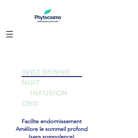
WBZ BONNE
NUIT
INFUSION
CBD
Facilite endormissement
Améliore le sommeil profond
(sans somnolence)