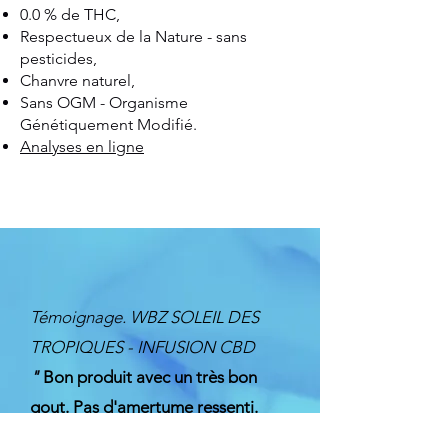
0.0 % de THC,
Respectueux de la Nature - sans
pesticides,
Chanvre naturel,
Sans OGM - Organisme
Génétiquement Modifié.
Analyses en ligne
Témoignage.
WBZ SOLEIL DES
TROPIQUES - INFUSION CBD
"
Bon produit avec un très bon
gout. Pas d'amertume
ressenti.
Votre
produit et top ! Je