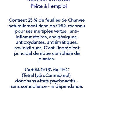
Prête à l'emploi
Contient 25 % de feuilles de Chanvre
naturellement riche en CBD, reconnu
pour ses multiples vertus : anti-
inflammatoires, analgésiques,
antioxydantes, antiémétiques,
anxiolytiques. C'est l'ingrédient
principal de notre complexe de
plantes.
Certifié 0.0 % de THC
(TetraHydroCannabinol
)
donc sans effets psychoactifs
-
sans somnolence - ni dépendance.
Pour une préparation du corps
et de l'esprit à une nuit calme
et un sommeil réparateur.